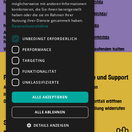
herrH auf Facebook –
www.facebook.com/herrHistda
möglicherweise mit anderen Informationen
kombinieren, die Sie ihnen bereitgestellt
herrH auf Instagram –
www.instagram.com/herrhistda/
haben oder die sie im Rahmen Ihrer
Nutzung ihrer Dienste gesammelt haben.
herrH auf YouTube –
www.youtube.com/herrHistda
Datenschutzrichtlinie
Anbieter*in
herrH auf TikTok –
https://www.tiktok.com/@herrhistda
UNBEDINGT ERFORDERLICH
herrH | Merchandise
Wir würden uns freuen, wenn wir dich auf dem Laufenden halten
PERFORMANCE
dürfen - melde dich ganz einfach hier zum
herrH Newsletter
an.
TARGETING
FUNKTIONALITÄT
Recht und Ordnung
Hilfe und Support
UNKLASSIFIZIERTE
AGB
Telefon
Impressum
Mail
ALLE AKZEPTIEREN
Datenschutz
Supportfall eröffnen
Bestellung widerrufen
ALLE ABLEHNEN
Sprache
DETAILS ANZEIGEN