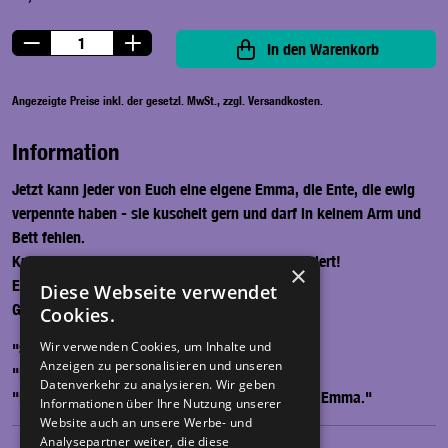
In den Warenkorb
Angezeigte Preise inkl. der gesetzl. MwSt., zzgl. Versandkosten.
Information
Jetzt kann jeder von Euch eine eigene Emma, die Ente, die ewig
verpennte haben - sie kuschelt gern und darf in keinem Arm und
Bett fehlen.
Kuscheln, schmusen & lieb haben vorprogrammiert!
×
Exklusiv bei herrH erhältlich.
Diese Webseite verwendet
Größe ca. 22 cm.
Cookies.
Wir verwenden Cookies, um Inhalte und
"Schlaf gut Emma! Ich hab dich lieb"
Anzeigen zu personalisieren und unseren
"Das ist meine Emma!!!"
Datenverkehr zu analysieren. Wir geben
"Ich schmuse jeden Abend mit Mama, Papa und Emma."
Informationen über Ihre Nutzung unserer
Website auch an unsere Werbe- und
Analysepartner weiter, die diese