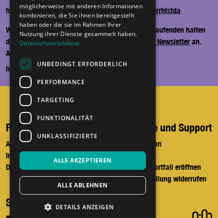
möglicherweise mit anderen Informationen
herrH auf TikTok –
https://www.tiktok.com/@herrhistda
kombinieren, die Sie ihnen bereitgestellt
haben oder die sie im Rahmen Ihrer
Wir würden uns freuen, wenn wir dich auf dem Laufenden halten
Nutzung ihrer Dienste gesammelt haben.
dürfen - melde dich ganz einfach hier zum
herrH Newsletter
an.
Datenschutzrichtlinie
Anbieter*in
UNBEDINGT ERFORDERLICH
herrH | Merchandise
PERFORMANCE
TARGETING
FUNKTIONALITÄT
Recht und Ordnung
Hilfe und Support
UNKLASSIFIZIERTE
AGB
Telefon
Impressum
Mail
ALLE AKZEPTIEREN
Datenschutz
Supportfall eröffnen
Bestellung widerrufen
ALLE ABLEHNEN
Sprache
DETAILS ANZEIGEN