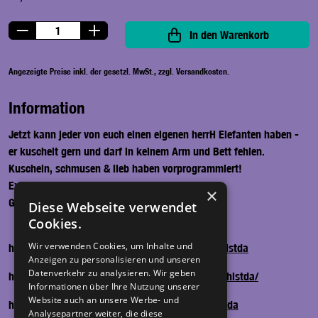
In den Warenkorb
Angezeigte Preise inkl. der gesetzl. MwSt., zzgl. Versandkosten.
Information
Jetzt kann jeder von euch einen eigenen herrH Elefanten haben -
er kuschelt gern und darf in keinem Arm und Bett fehlen.
Kuscheln, schmusen & lieb haben vorprogrammiert!
Exklusiv bei herrH erhältlich.
×
Größe ca. 20 cm.
Diese Webseite verwendet
Cookies.
Wir verwenden Cookies, um Inhalte und
herrH auf Facebook –
www.facebook.com/herrHistda
Anzeigen zu personalisieren und unseren
Datenverkehr zu analysieren. Wir geben
herrH auf Instagram –
www.instagram.com/herrhistda/
Informationen über Ihre Nutzung unserer
Website auch an unsere Werbe- und
herrH auf YouTube –
www.youtube.com/herrHistda
Analysepartner weiter, die diese