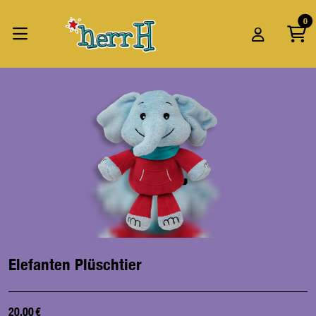
Zum Hauptinhalt springen
Startseite
0
Produkte
Elefanten Plüschtier
Elefanten Plüschtier
20,00 €