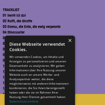
TRACKLIST
01 herrH ist da!
02 Raffi, die Giraffe
03 Emma, die Ente, die ewig verpennte
04 Dinosaurier
05 Ich bin ein Pinguin
×
06 Elefantenfunk
Diese Webseite verwendet
Cookies.
07 Kara, das Känguru
08 Kekse
Wir verwenden Cookies, um Inhalte und
09 Mit dem Fuß
Anzeigen zu personalisieren und unseren
10 Stopp! Tanzen!
Datenverkehr zu analysieren. Wir geben
Informationen über Ihre Nutzung unserer
11 Wackelkontakt
Website auch an unsere Werbe- und
12 Komm, wir fliegen
Analysepartner weiter, die diese
13 Zwergenaufstand
möglicherweise mit anderen Informationen
kombinieren, die Sie ihnen bereitgestellt
14 Feuerwerk
haben oder die sie im Rahmen Ihrer
15 Pizza Margherita
Nutzung ihrer Dienste gesammelt haben.
16 Pommesgabel
Datenschutzrichtlinie