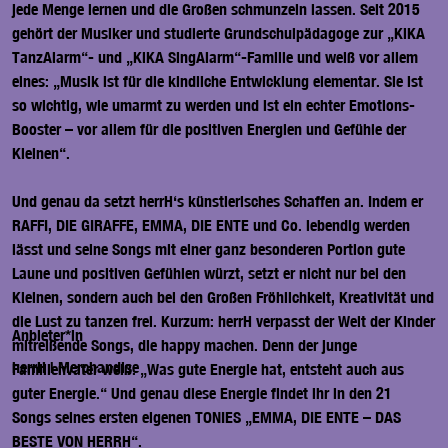
jede Menge lernen und die Großen schmunzeln lassen. Seit 2015
gehört der Musiker und studierte Grundschulpädagoge zur „KiKA
TanzAlarm“- und „KiKA SingAlarm“-Familie und weiß vor allem
eines: „Musik ist für die kindliche Entwicklung elementar. Sie ist
so wichtig, wie umarmt zu werden und ist ein echter Emotions-
Booster – vor allem für die positiven Energien und Gefühle der
Kleinen“.
Und genau da setzt herrH‘s künstlerisches Schaffen an. Indem er
RAFFI, DIE GIRAFFE, EMMA, DIE ENTE und Co. lebendig werden
lässt und seine Songs mit einer ganz besonderen Portion gute
Laune und positiven Gefühlen würzt, setzt er nicht nur bei den
Kleinen, sondern auch bei den Großen Fröhlichkeit, Kreativität und
die Lust zu tanzen frei. Kurzum: herrH verpasst der Welt der Kinder
Anbieter*in
mitreißende Songs, die happy machen. Denn der junge
herrH | Merchandise
Familienvater weiß: „Was gute Energie hat, entsteht auch aus
guter Energie.“ Und genau diese Energie findet ihr in den
21
Songs
seines ersten eigenen TONIES „
EMMA,
DIE ENTE – DAS
BESTE VON HERRH
“.