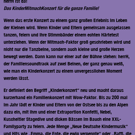
herrH ist da!
Das KinderMitmachKonzert für die ganze Familie!
Wenn das erste Konzert zu einem ganz großen Erlebnis im Leben
der Kleinen wird. Wenn Kinder und Eltern gemeinsam ausgelassen
tanzen, feiern und Ihre Stimmbänder einem echten Härtetest
unterziehen. Wenn der Mitmach-Faktor groß geschrieben wird und
nicht nur die Tanzbeine, sondern auch kleine und große Herzen
bewegt werden. Dann kann nur einer auf der Bühne stehen: herrH,
der Familiensoundtrack auf zwei Beinen, der ganz genau weiß,
wie man ein Kinderkonzert zu einem unvergesslichen Moment
werden lässt.
Er definiert den Begriff „Kinderkonzert“ neu und macht daraus
kurzerhand ein Familienkonzert mit Wow-Faktor. Bis zu 200 mal
im Jahr lädt er Kinder und Eltern von der Ostsee bis zu den Alpen
dazu ein, mit ihm und einer Extraportion Konfetti, Nebel,
Kuscheltier Stagedive und dicken Bässen im Bauch eine XXL-
Familyparty zu feiern. Jede Menge „Neue Deutsche Kindermusik“
und Hits wie „Emma, die Ente, die ewig verpennte“ oder „Raffi, die