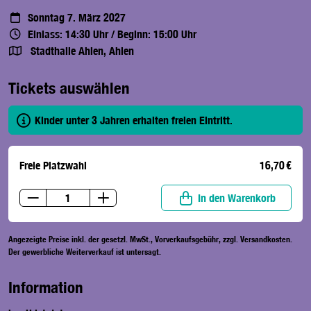
Sonntag 7. März 2027
Einlass: 14:30 Uhr
/
Beginn: 15:00 Uhr
Stadthalle Ahlen, Ahlen
Tickets auswählen
Kinder unter 3 Jahren erhalten freien Eintritt.
Freie Platzwahl
16,70 €
In den Warenkorb
Angezeigte Preise inkl. der gesetzl. MwSt., Vorverkaufsgebühr, zzgl. Versandkosten.
Der gewerbliche Weiterverkauf ist untersagt.
Information