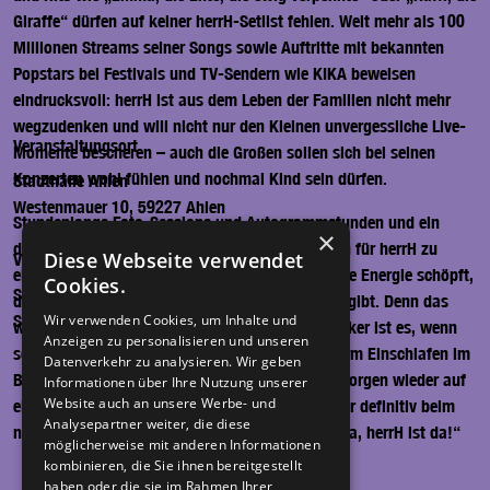
Giraffe“ dürfen auf keiner herrH-Setlist fehlen. Weit mehr als 100
Millionen Streams seiner Songs sowie Auftritte mit bekannten
Popstars bei Festivals und TV-Sendern wie KIKA beweisen
eindrucksvoll: herrH ist aus dem Leben der Familien nicht mehr
wegzudenken und will nicht nur den Kleinen unvergessliche Live-
Veranstaltungsort
Momente bescheren – auch die Großen sollen sich bei seinen
Konzerten wohl fühlen und nochmal Kind sein dürfen.
Stadthalle Ahlen
Westenmauer 10, 59227 Ahlen
Stundenlange Foto-Sessions und Autogrammstunden und ein
×
dickes „High5“ mit jedem einzelnen Fan gehören für herrH zu
Diese Webseite verwendet
Veranstalter*in
einem gelungenen Konzert aus dem auch er seine Energie schöpft,
Cookies.
Stadthalle Ahlen GmbH
die er beim nächsten Konzert an Familien weitergibt. Denn das
Stadthalle Ahlen GmbH , 59227 Ahlen
Wir verwenden Cookies, um Inhalte und
wohl schönste Kompliment für den Vollblutmusiker ist es, wenn
Anzeigen zu personalisieren und unseren
seine kleinen Riesen-Fans ihre Eltern abends vorm Einschlafen im
Datenverkehr zu analysieren. Wir geben
Bett die Frage aller Fragen stellen: „Gehen wir morgen wieder auf
Informationen über Ihre Nutzung unserer
Website auch an unsere Werbe- und
ein herrH-Konzert?“ Vielleicht nicht morgen, aber definitiv beim
Analysepartner weiter, die diese
nächsten Mal, wenn es wieder heißt „hurra, hurra, herrH ist da!“
möglicherweise mit anderen Informationen
kombinieren, die Sie ihnen bereitgestellt
haben oder die sie im Rahmen Ihrer