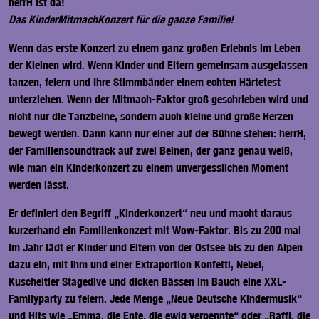
herrH ist da!
Das KinderMitmachKonzert für die ganze Familie!
Wenn das erste Konzert zu einem ganz großen Erlebnis im Leben
der Kleinen wird. Wenn Kinder und Eltern gemeinsam ausgelassen
tanzen, feiern und Ihre Stimmbänder einem echten Härtetest
unterziehen. Wenn der Mitmach-Faktor groß geschrieben wird und
nicht nur die Tanzbeine, sondern auch kleine und große Herzen
bewegt werden. Dann kann nur einer auf der Bühne stehen: herrH,
der Familiensoundtrack auf zwei Beinen, der ganz genau weiß,
wie man ein Kinderkonzert zu einem unvergesslichen Moment
werden lässt.
Er definiert den Begriff „Kinderkonzert“ neu und macht daraus
kurzerhand ein Familienkonzert mit Wow-Faktor. Bis zu 200 mal
im Jahr lädt er Kinder und Eltern von der Ostsee bis zu den Alpen
dazu ein, mit ihm und einer Extraportion Konfetti, Nebel,
Kuscheltier Stagedive und dicken Bässen im Bauch eine XXL-
Familyparty zu feiern. Jede Menge „Neue Deutsche Kindermusik“
und Hits wie „Emma, die Ente, die ewig verpennte“ oder „Raffi, die