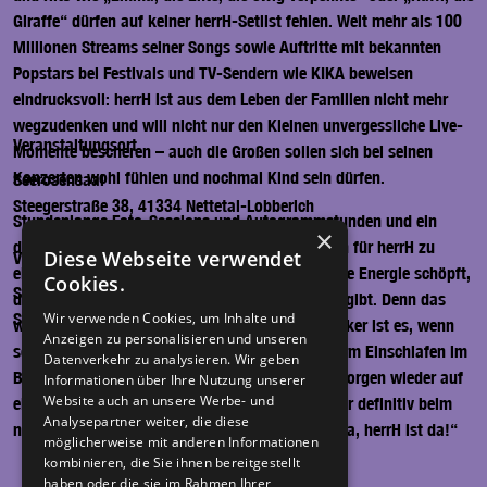
Giraffe“ dürfen auf keiner herrH-Setlist fehlen. Weit mehr als 100
Millionen Streams seiner Songs sowie Auftritte mit bekannten
Popstars bei Festivals und TV-Sendern wie KIKA beweisen
eindrucksvoll: herrH ist aus dem Leben der Familien nicht mehr
wegzudenken und will nicht nur den Kleinen unvergessliche Live-
Veranstaltungsort
Momente bescheren – auch die Großen sollen sich bei seinen
Konzerten wohl fühlen und nochmal Kind sein dürfen.
Seerosensaal
Steegerstraße 38, 41334 Nettetal-Lobberich
Stundenlange Foto-Sessions und Autogrammstunden und ein
×
dickes „High5“ mit jedem einzelnen Fan gehören für herrH zu
Diese Webseite verwendet
Veranstalter*in
einem gelungenen Konzert aus dem auch er seine Energie schöpft,
Cookies.
Stadt Nettetal-NetteKultur
die er beim nächsten Konzert an Familien weitergibt. Denn das
Stadt Nettetal-NetteKultur, 41334 Nettetal
Wir verwenden Cookies, um Inhalte und
wohl schönste Kompliment für den Vollblutmusiker ist es, wenn
Anzeigen zu personalisieren und unseren
seine kleinen Riesen-Fans ihre Eltern abends vorm Einschlafen im
Datenverkehr zu analysieren. Wir geben
Bett die Frage aller Fragen stellen: „Gehen wir morgen wieder auf
Informationen über Ihre Nutzung unserer
Website auch an unsere Werbe- und
ein herrH-Konzert?“ Vielleicht nicht morgen, aber definitiv beim
Analysepartner weiter, die diese
nächsten Mal, wenn es wieder heißt „hurra, hurra, herrH ist da!“
möglicherweise mit anderen Informationen
kombinieren, die Sie ihnen bereitgestellt
haben oder die sie im Rahmen Ihrer