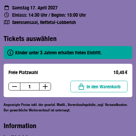
Samstag 17. April 2027
Einlass: 14:30 Uhr
/
Beginn: 15:00 Uhr
Seerosensaal, Nettetal-Lobberich
Tickets auswählen
Kinder unter 3 Jahren erhalten freien Eintritt.
Freie Platzwahl
10,45 €
In den Warenkorb
Angezeigte Preise inkl. der gesetzl. MwSt., Vorverkaufsgebühr, zzgl. Versandkosten.
Der gewerbliche Weiterverkauf ist untersagt.
Information