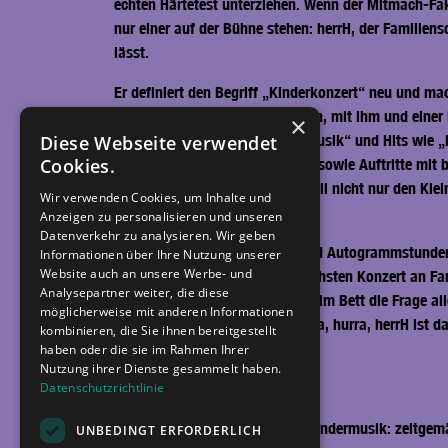
echten Härtetest unterziehen. Wenn der Mitmach-Fa
nur einer auf der Bühne stehen: herrH, der Familie
lässt.
Er definiert den Begriff „Kinderkonzert“ neu und ma
Ostsee bis zu den Alpen dazu ein, mit ihm und einer
×
Menge „Neue Deutsche Kindermusik“ und Hits wie „Emm
Diese Webseite verwendet
Cookies.
Millionen Streams seiner Songs sowie Auftritte mit 
nicht mehr wegzudenken und will nicht nur den Klei
Wir verwenden Cookies, um Inhalte und
Kind sein dürfen.
Anzeigen zu personalisieren und unseren
Datenverkehr zu analysieren. Wir geben
Stundenlange Foto-Sessions und Autogrammstunden u
Informationen über Ihre Nutzung unserer
Website auch an unsere Werbe- und
Energie schöpft, die er beim nächsten Konzert an Fa
Analysepartner weiter, die diese
Eltern abends vorm Einschlafen im Bett die Frage all
möglicherweise mit anderen Informationen
Mal, wenn es wieder heißt „hurra, hurra, herrH ist d
kombinieren, die Sie ihnen bereitgestellt
haben oder die sie im Rahmen Ihrer
Nutzung ihrer Dienste gesammelt haben.
Datenschutzrichtlinie
# herrH FACTSHEET
herrH steht für Neue Deutsche Kindermusik: zeitgem
UNBEDINGT ERFORDERLICH