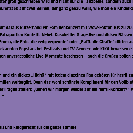
ktor groß geschrieben wird und nicht nur die Tanzbeine, sondern auc
nsoundtrack auf zwei Beinen, der ganz genau weiß, wie man ein Kinde
cht daraus kurzerhand ein Familienkonzert mit Wow-Faktor. Bis zu 200 
 Extraportion Konfetti, Nebel, Kuscheltier Stagedive und dicken Bässen
a, die Ente, die ewig verpennte“ oder „Raffi, die Giraffe“ dürfen auf
bekannten Popstars bei Festivals und TV-Sendern wie KIKA beweisen ei
nen unvergessliche Live-Momente bescheren – auch die Großen sollen 
nd ein dickes „High5“ mit jedem einzelnen Fan gehören für herrH zu
milien weitergibt. Denn das wohl schönste Kompliment für den Vollblut
er Fragen stellen: „Gehen wir morgen wieder auf ein herrH-Konzert?“ V
a!“
äß und kindgerecht für die ganze Familie