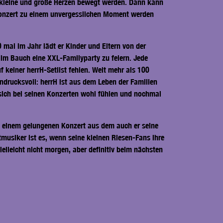
h kleine und große Herzen bewegt werden. Dann kann
rkonzert zu einem unvergesslichen Moment werden
mal im Jahr lädt er Kinder und Eltern von der
 im Bauch eine XXL-Familyparty zu feiern. Jede
 keiner herrH-Setlist fehlen. Weit mehr als 100
ndrucksvoll: herrH ist aus dem Leben der Familien
sich bei seinen Konzerten wohl fühlen und nochmal
 einem gelungenen Konzert aus dem auch er seine
musiker ist es, wenn seine kleinen Riesen-Fans ihre
ielleicht nicht morgen, aber definitiv beim nächsten