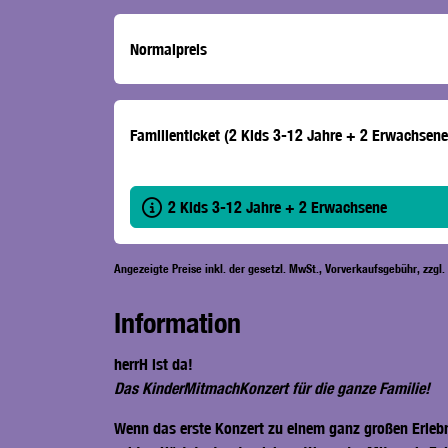
Normalpreis
Familienticket (2 Kids 3-12 Jahre + 2 Erwachsene
2 Kids 3-12 Jahre + 2 Erwachsene
Angezeigte Preise inkl. der gesetzl. MwSt., Vorverkaufsgebühr, zzgl
Information
herrH ist da!
Das KinderMitmachKonzert für die ganze Familie!
Wenn das erste Konzert zu einem ganz großen Erleb