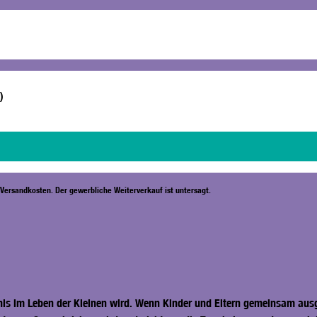
)
. Versandkosten. Der gewerbliche Weiterverkauf ist untersagt.
nis im Leben der Kleinen wird. Wenn Kinder und Eltern gemeinsam aus