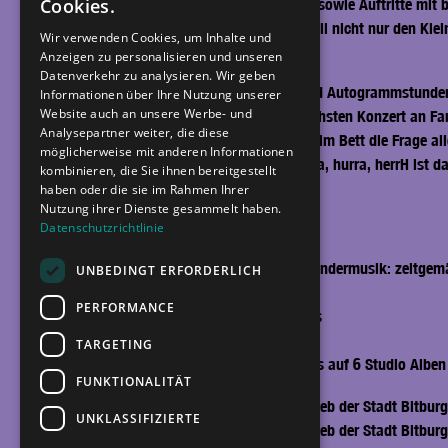
Cookies.
Millionen Streams seiner Songs sowie Auftritte mit 
nicht mehr wegzudenken und will nicht nur den Klei
Wir verwenden Cookies, um Inhalte und
Kind sein dürfen.
Anzeigen zu personalisieren und unseren
Datenverkehr zu analysieren. Wir geben
Stundenlange Foto-Sessions und Autogrammstunden u
Informationen über Ihre Nutzung unserer
Website auch an unsere Werbe- und
Energie schöpft, die er beim nächsten Konzert an Fa
Analysepartner weiter, die diese
Eltern abends vorm Einschlafen im Bett die Frage all
möglicherweise mit anderen Informationen
Mal, wenn es wieder heißt „hurra, hurra, herrH ist d
kombinieren, die Sie ihnen bereitgestellt
haben oder die sie im Rahmen Ihrer
Nutzung ihrer Dienste gesammelt haben.
Datenschutzrichtlinie
# herrH FACTSHEET
herrH steht für Neue Deutsche Kindermusik: zeitgem
Veranstaltungsort
UNBEDINGT ERFORDERLICH
// Über 100 Millionen Streams
Stadthalle Bitburg
PERFORMANCE
// Über 30 Millionen Video Klicks
Römermauer 4, 54634 Bitburg
// Über 28.000 digitale Fans
TARGETING
// Über 100 veröffentlichte Songs auf 6 Studio Alben
Veranstalter*in
FUNKTIONALITÄT
// Bis zu 200 Konzerte pro Jahr
Bitburger Stadthalle - Regiebetrieb der Stadt Bitburg
UNKLASSIFIZIERTE
Bitburger Stadthalle - Regiebetrieb der Stadt Bitbur