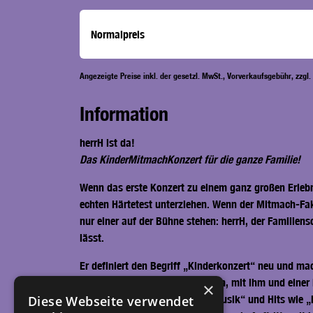
Normalpreis
Angezeigte Preise inkl. der gesetzl. MwSt., Vorverkaufsgebühr, zzgl
Information
herrH ist da!
Das KinderMitmachKonzert für die ganze Familie!
Wenn das erste Konzert zu einem ganz großen Erleb
echten Härtetest unterziehen. Wenn der Mitmach-Fa
nur einer auf der Bühne stehen: herrH, der Familie
lässt.
Er definiert den Begriff „Kinderkonzert“ neu und ma
Ostsee bis zu den Alpen dazu ein, mit ihm und einer
×
Menge „Neue Deutsche Kindermusik“ und Hits wie „Emm
Diese Webseite verwendet