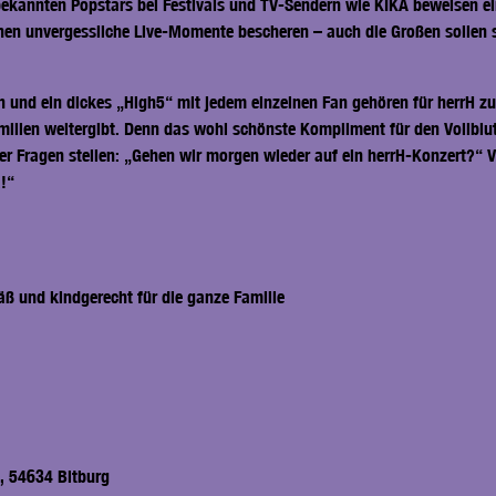
bekannten Popstars bei Festivals und TV-Sendern wie KIKA beweisen ei
nen unvergessliche Live-Momente bescheren – auch die Großen sollen 
nd ein dickes „High5“ mit jedem einzelnen Fan gehören für herrH zu
milien weitergibt. Denn das wohl schönste Kompliment für den Vollblut
er Fragen stellen: „Gehen wir morgen wieder auf ein herrH-Konzert?“ V
a!“
äß und kindgerecht für die ganze Familie
g, 54634 Bitburg