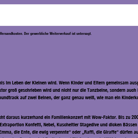
. Versandkosten. Der gewerbliche Weiterverkauf ist untersagt.
nis im Leben der Kleinen wird. Wenn Kinder und Eltern gemeinsam aus
ktor groß geschrieben wird und nicht nur die Tanzbeine, sondern auc
nsoundtrack auf zwei Beinen, der ganz genau weiß, wie man ein Kinde
cht daraus kurzerhand ein Familienkonzert mit Wow-Faktor. Bis zu 200 
 Extraportion Konfetti, Nebel, Kuscheltier Stagedive und dicken Bässen
a, die Ente, die ewig verpennte“ oder „Raffi, die Giraffe“ dürfen auf